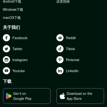
Android下载
设置指南
Windows下载
macOS下载
关于我们
Facebook
Reddit
Twitter
Tiktok
Instagram
Pinterest
Youtube
Linkedln
下载
Get it on
Download on the
Google Play
App Store